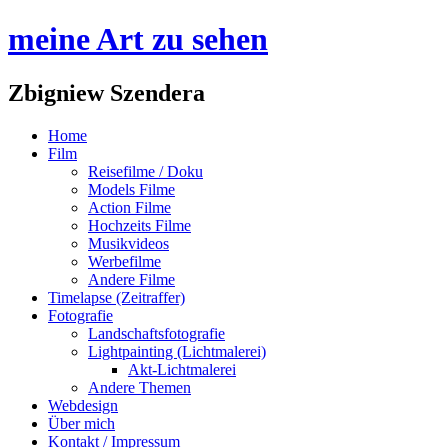
meine Art zu sehen
Zbigniew Szendera
Home
Film
Reisefilme / Doku
Models Filme
Action Filme
Hochzeits Filme
Musikvideos
Werbefilme
Andere Filme
Timelapse (Zeitraffer)
Fotografie
Landschaftsfotografie
Lightpainting (Lichtmalerei)
Akt-Lichtmalerei
Andere Themen
Webdesign
Über mich
Kontakt / Impressum