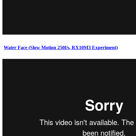
Water Face (Slow Motion 250f/s, RX10M3 Experiment)