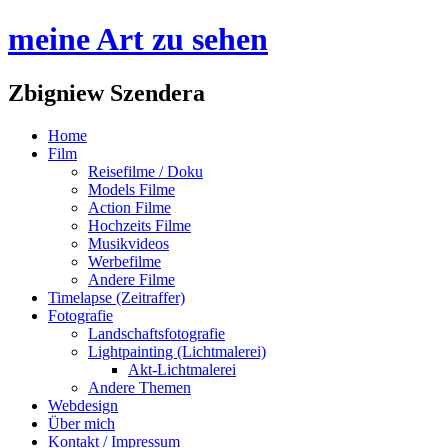
meine Art zu sehen
Zbigniew Szendera
Home
Film
Reisefilme / Doku
Models Filme
Action Filme
Hochzeits Filme
Musikvideos
Werbefilme
Andere Filme
Timelapse (Zeitraffer)
Fotografie
Landschaftsfotografie
Lightpainting (Lichtmalerei)
Akt-Lichtmalerei
Andere Themen
Webdesign
Über mich
Kontakt / Impressum