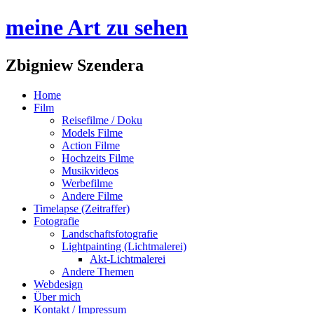
meine Art zu sehen
Zbigniew Szendera
Home
Film
Reisefilme / Doku
Models Filme
Action Filme
Hochzeits Filme
Musikvideos
Werbefilme
Andere Filme
Timelapse (Zeitraffer)
Fotografie
Landschaftsfotografie
Lightpainting (Lichtmalerei)
Akt-Lichtmalerei
Andere Themen
Webdesign
Über mich
Kontakt / Impressum