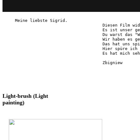
Meine liebste Sigrid.

                                   Diesen Film wid
                                   Es ist unser ge
                                   Du warst das "W
                                   Wir haben es ge
                                   Das hat uns spi
                                   Hier spüre ich 
                                   Es hat mich seh
                                   Zbigniew
Light-brush (Light
painting)